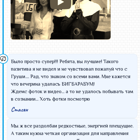
и тех из которых креатифф так и прёт, принимать и
может даже рецензировать програмные номера и
другие атрибуты, произведения или какие-либо
выражения культурной программы!!! О!!! Что бы хоть
какая-то доля сюрприза была, общение по этому
вопросу вести по личке!!! У меня уже есть
предложение и я его пересылаю к Петру Юрьевичу!!! В
пример всем остальным. А он, скажем, для
Было просто супер!!! Ребята, вы лучшие! Такого
поддержания активности может оглашать список уже
пазитива я не видел и не чувствовал пожалуй что с
принявших участие в создании культурной
Груши.... Рад, что знаком со всеми вами. Мне кажется
программы.
что вечерина удалась БИГБАРАБУМ!
zov
Ждемс фоток и видео... а то не удалось побывать там
в сознании... Хоть фотки посмотрю
Бег в мешках, махание гениталиями начинают мне
Стасян
казаться не такими уж и банальными идеями О! Бег в
мешках можно совместить с маханием гениталиями!
Мы ж все раздолбаи редкостные, энергией плещущие.
Можно голыми одевать мешки как с низу (до пояса),
А таким нужна четкая организация для направления
так и сверху (на голову), так бег в мешках с