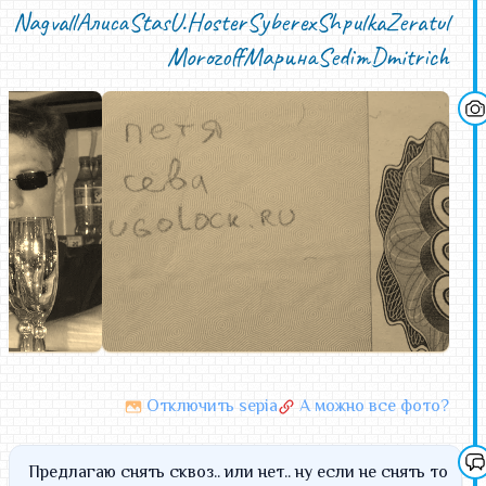
Nagvall
Алиса
StasU.
Hoster
Syberex
Shpulka
Zeratul
Morozoff
Марина
Sedim
Dmitrich
Отключить sepia
А можно все фото?
Предлагаю снять сквоз.. или нет.. ну если не снять то