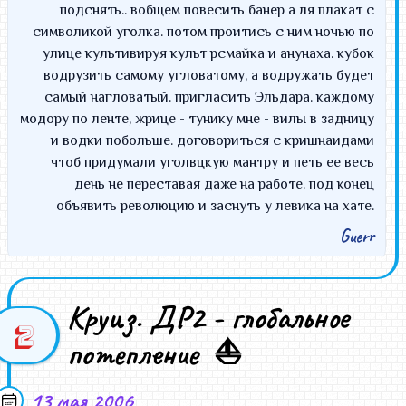
подснять.. вобщем повесить банер а ля плакат с
символикой уголка. потом проитись с ним ночью по
улице культивируя культ рсмайка и анунаха. кубок
водрузить самому угловатому, а водружать будет
самый нагловатый. пригласить Эльдара. каждому
модору по ленте, жрице - тунику мне - вилы в задницу
и водки побольше. договориться с кришнаидами
чтоб придумали уголвцкую мантру и петь ее весь
день не переставая даже на работе. под конец
объявить революцию и заснуть у левика на хате.
Guerr
Лучше бы я умер вчера!
Круиз. ДР2 - глобальное
MorozOff
2
потепление ⛵
Болит задница - на кресле, на котором я спал, были
во множестве набросаны шахматные фигуры.
13 мая 2006
Никогда не спите на пешках!