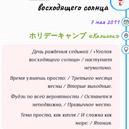
7
восходящего солнца
zaya
Катя
обнищаю точно с такими суммами. 6 косарей увы у
меня под ногами не валяются, плюс сроки сдачи
Олег! Все просто! На автобусе до Праги, а там
финансов уДРУчают еще больше. Не хочется
напрямую в Самару
товарисчи меня возьмите, надеюсь в этом то году
7 мая 2011
размышляю.
лишнего нытья тут, просто поймите тех ,кому зп по
меня никто не споит прямо перед уходящим
не знаю смогу ли.
ROD
неск месяцев не платят. 6 тысяч чтобы два дня
пароходиком
ホリデーキャンプ «Калинка»
у меня есть время на размышления?
отдохнуть на турбазе-это полный анриал.
Bess
Психический
1. Стриптиз в исполнении двух мужчин персонально
Удачно погулять. Ваш Стасян.
ДЛЯ МЕНЯ!! ОО! это супер!
День рождения седьмой / «Уголок
Стасян
2. Мишин подвиг в виде влазанья в окно второго
А в прошлом годы вывешивали благодарности друг
потрясный Дру) Этот мне больше понравилось
восходящего солнца» / наступает
этажа во имя безмятежного отдыха любимых друзей
другу за позитив, а в этом году только что проебано
видимо потому, что мог видеть реализацию почти
неумолимо.
Уф! Отметили. Огромное вам всем спасибо, друзья!
3. ДЖИСКОТЕКА! МУЗЫКА! СВЕТ! ДиДжею
всех задумок и общаться с моими друзьями в более
Мери
За позитив, за общение, за улыбки, за то, что каждый
Время узнаешь просто: / Третьего месяца
Респекты!!
или менее вменяемом состоянии
год мы собираемся вместе.
4. МОй портрет авторства МЭРИ Спасибо! Супер!
весны / Вторые выходные.
оооо!!!! мальчиков на некоторых девочек по два!!!!
Happy Birthday Ugolock.
5. Добрая собачка на причале, оставившая две
ТАДЖИК РОКЕР УииИИииИИИЕЕЕЕ!
Фудзи по всей вероятности / Останется
супер!!!
ROD, кубок береги.
внушительные дырки на моих штанах
Стасян
кто непарные???? огласите весь список пжлста..ик...
неподвижна, / Привычное место.
P.S. Голоса нет, организм требует релаксации и покоя,
6. Курпатовы в лице RODа и Кати
Аравина
левый глаз подбит - праздник удался.
7. Ну и конечно зожиг Московских гостей для многих
Тема проста, как капля / И сложна как
Отгуляли московский ДРУ6. Спасибо организатором
мальчиков вечер был бы без них не таким
nETbKa
море: / Япония.
— было очень хорошо и позитивно. Фотки будут, а
запоминающимся
кто такая Аравина, простите..?