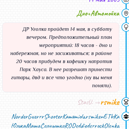
Дно+Автомойка
ДР Уголка пройдет 14 мая, в субботу
вечером. Предположительный план
мероприятий: 18 часов - дно и
набережная, но не засиживаться; в районе
20 часов прибудем в кафешку напротив
Парк Хауса. В нее разрешат принести
гитары, двд и все что угодно (ну вы меня
поняли).
rsmike
StasU.
Norder
Guerrr
Shooter
Катя
miola
rsmike
nETbKa
Юлька
Маша
Солнышко
ROD
eddie
derrock
Olenka