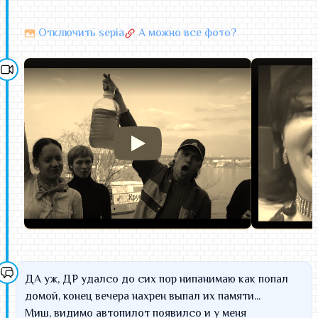
Kiss-kiss
Отключить sepia
А можно все фото?
это кабак напротив парк хауса. там еще мойка есть..
так вот владельцы хозяева и иже с ними мои
хорошие знакомые. Там есть Бар, кухня. диванчики. и
проекционный экран. даже вроде сцена небольшая.
если нас много наберется.. то могут вообще ради нас
эту тему закрыть и мы там одни будем.
Сумма в 500 р. пока условная.. просто предположили
что меньше смысла не имеет но и больше тоже
напряжно...
вообщем благодаря дружественно настроенной
администрации нам будут определенные поблажки.
да еще один плюс. кабак круглосуточный.. так что
можно сначала на дне. а потом туда с фильмой и
гитарой.
ДА уж, ДР удалсо до сих пор нипанимаю как попал
Guerr
домой, конец вечера нахрен выпал их памяти...
Миш, видимо автопилот появилсо и у меня