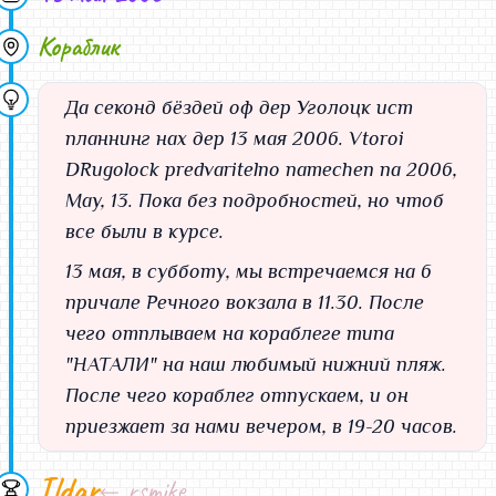
nETbKa
Кораблик
Уголку ГОД!
Да секонд бёздей оф дер Уголоцк ист
Поздравляю всех нас с этим маленьким юбилеем. За
планнинг нах дер 13 мая 2006. Vtoroi
какой-то год мы стали сплоченнее - и теперь можно
DRugolock predvaritelno namechen na 2006,
говорить о нас как о небольшой, но быстро растущей
May, 13. Пока без подробностей, но чтоб
семье.
Пусть крепнет и живет наша виртуальная ячейка
все были в курсе.
общества, пусть "своих" людей становится все
13 мая, в субботу, мы встречаемся на 6
больше и больше! У нас есть что противопоставить
причале Речного вокзала в 11.30. После
серым рабочим будням, нехватке свободного времени
чего отплываем на кораблеге типа
и географической удаленности
Все увидимся вечером - 18.00 на Дне!
"НАТАЛИ" на наш любимый нижний пляж.
rsmike
После чего кораблег отпускаем, и он
приезжает за нами вечером, в 19-20 часов.
Кстати в качестве культ программы предлагаю мише
Ildar
и диме взять гитары.. а так же позвать левика.
rsmike