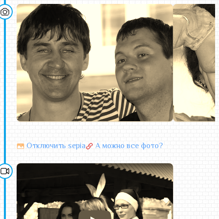
Очень хочется увидеть фото с этого мероприятия!
Мери
Петя, по дороге
"Ну почему все в мире измеряется отсосами, а мне
гордость не позволяет?!!!"
zaya
Шеееесть утра
А я уже в гавно
шееесть утра
а я уже в гавно
Отключить sepia
А можно все фото?
nETbKa
Предлагаю назначить Петю с Дашей ведущими
концертной части, по известным причинам,
разумеется с их согласия. А также от всех желающих